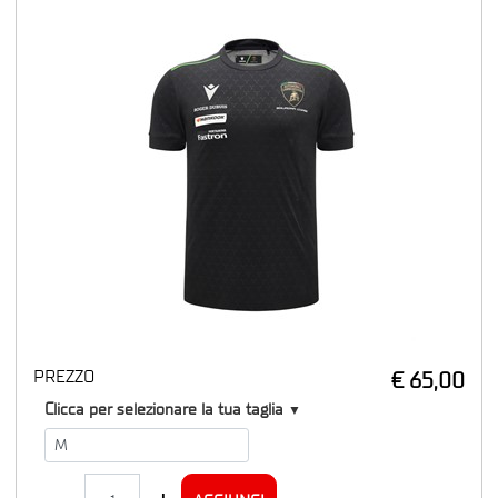
PREZZO
€ 65,00
T1
Clicca per selezionare la tua taglia
▼
Quantità