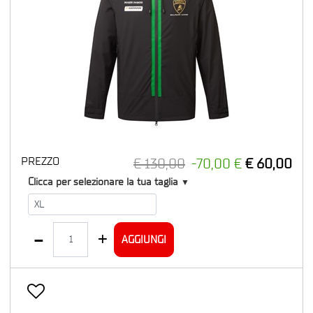
PREZZO
€ 130,00
-70,00 €
€ 60,00
T1
Clicca per selezionare la tua taglia
▼
Quantità
AGGIUNGI