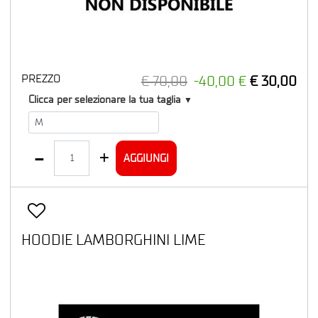
PREZZO
€ 70,00
-40,00 €
€ 30,00
T1
Clicca per selezionare la tua taglia
▼
Quantità
AGGIUNGI
HOODIE LAMBORGHINI LIME