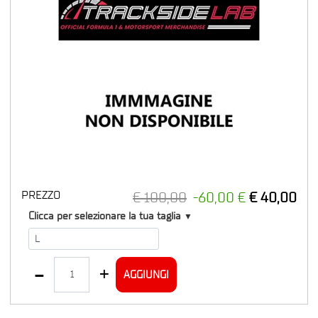
PREZZO
€ 100,00
-60,00 €
€ 40,00
T1
Clicca per selezionare la tua taglia
▼
Quantità
AGGIUNGI