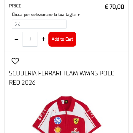
PRICE
€ 70,00
T2
Clicca per selezionare la tua taglia
▼
Quantity
Add to Cart
SCUDERIA FERRARI TEAM WMNS POLO
RED 2026