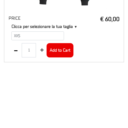
PRICE
€ 60,00
T1
Clicca per selezionare la tua taglia
▼
Quantity
Add to Cart