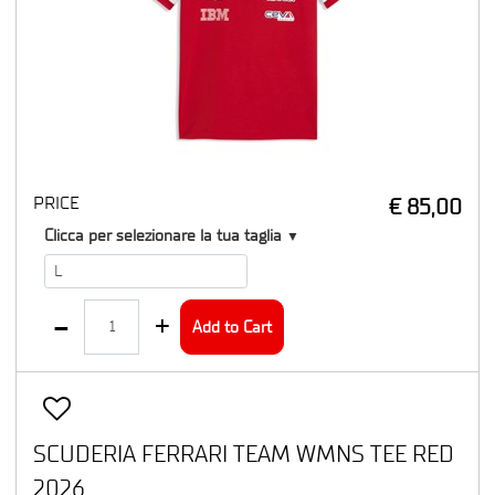
PRICE
€ 85,00
T1
Clicca per selezionare la tua taglia
▼
Quantity
Add to Cart
SCUDERIA FERRARI TEAM WMNS TEE RED
2026