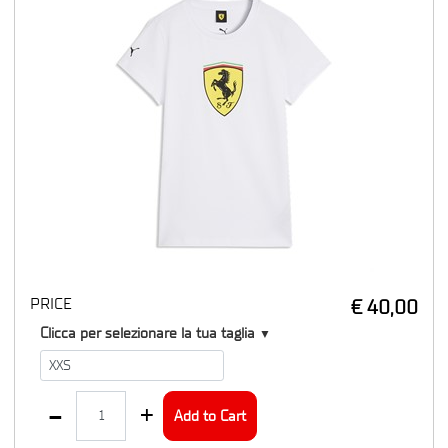
PRICE
€ 40,00
T1
Clicca per selezionare la tua taglia
▼
Quantity
Add to Cart