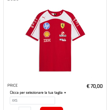
PRICE
€ 70,00
T1
Clicca per selezionare la tua taglia
▼
Quantity