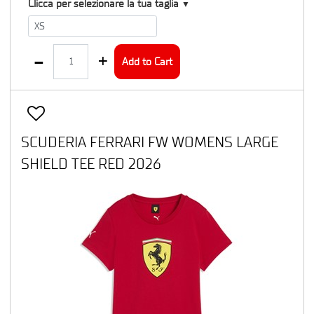
T1
Clicca per selezionare la tua taglia
▼
Quantity
Add to Cart
SCUDERIA FERRARI FW WOMENS LARGE
SHIELD TEE RED 2026