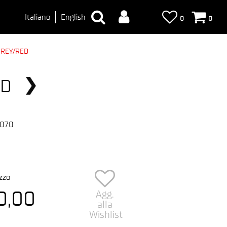
Italiano
English
0
0
GREY/RED
ED
6070
zzo
0,00
Agg.
alla
Wishlist