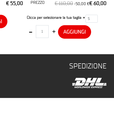
PREZZO
€ 55,00
€ 110,00
€ 60,00
-50,00 €
T1
Clicca per selezionare la tua taglia
▼
I
Quantità
AGGIUNGI
SPEDIZIONE