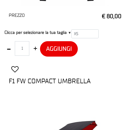
PREZZO
€ 80,00
T1
Clicca per selezionare la tua taglia
▼
Quantità
AGGIUNGI
F1 FW COMPACT UMBRELLA