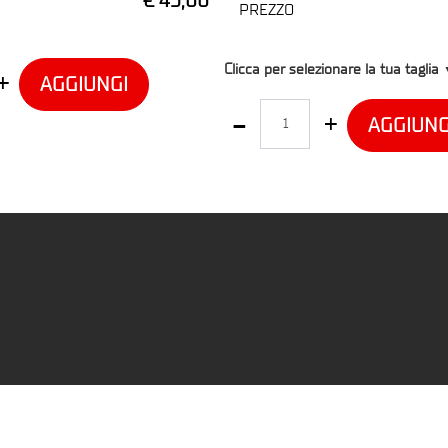
€ 45,00
PREZZO
T4
Clicca per selezionare la tua taglia
AGGIUNGI
Quantità
AGGIUNG