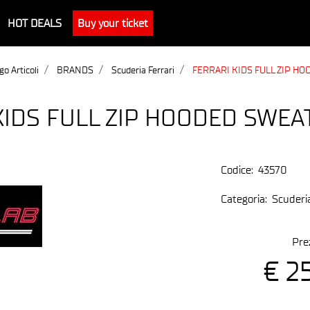
HOT DEALS
Buy your ticket
go Articoli
BRANDS
Scuderia Ferrari
FERRARI KIDS FULL ZIP H
KIDS FULL ZIP HOODED SWEA
Codice:
43570
Categoria:
Scuderia
Pre
€ 2