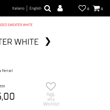
Italiano
English
0
0
OODED SWEATER WHITE
TER WHITE
 Ferrari
zzo
5,00
Agg.
alla
Wishlist