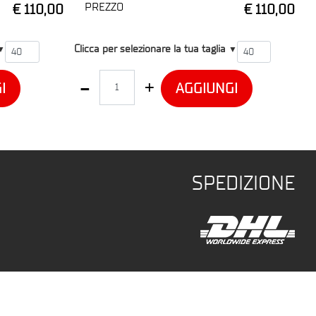
PREZZO
€ 110,00
€ 110,00
T4
Clicca per selezionare la tua taglia
▼
▼
Quantità
I
AGGIUNGI
SPEDIZIONE