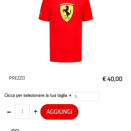
PREZZO
€ 40,00
T1
Clicca per selezionare la tua taglia
▼
Quantità
AGGIUNGI