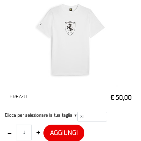
PREZZO
€ 50,00
T1
Clicca per selezionare la tua taglia
▼
Quantità
AGGIUNGI