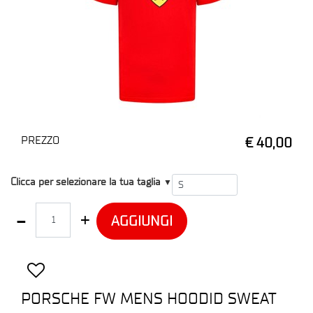
PREZZO
€ 40,00
T1
Clicca per selezionare la tua taglia
▼
Quantità
AGGIUNGI
PORSCHE FW MENS HOODID SWEAT