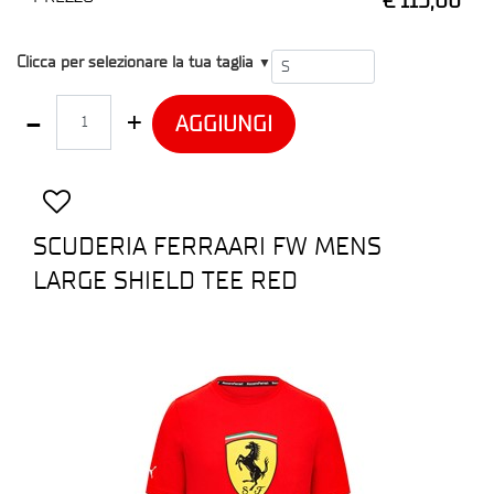
T1
Clicca per selezionare la tua taglia
▼
Quantità
AGGIUNGI
SCUDERIA FERRAARI FW MENS
LARGE SHIELD TEE RED