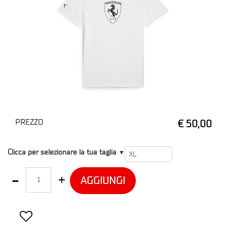
PREZZO
€ 50,00
T1
Clicca per selezionare la tua taglia
▼
Quantità
AGGIUNGI