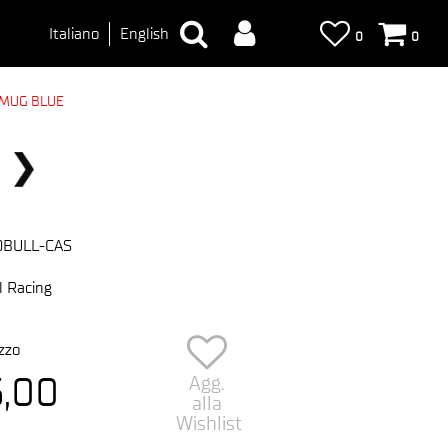
Italiano
English
0
0
 MUG BLUE
DBULL-CAS
l Racing
zzo
5,00
Agg.
alla
Wishlist