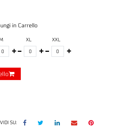
ungi in Carrello
M
XL
XXL
ello
VIDI SU: