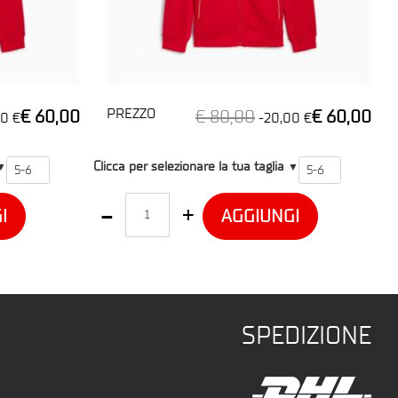
PREZZO
€ 60,00
€ 80,00
€ 60,00
0 €
-20,00 €
T2
Clicca per selezionare la tua taglia
▼
▼
Quantità
I
AGGIUNGI
SPEDIZIONE