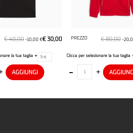
PREZZO
€ 40,00
€ 30,00
€ 80,00
-10,00 €
-20,0
T2
onare la tua taglia
Clicca per selezionare la tua taglia
▼
Quantità
AGGIUNGI
AGGIUNG