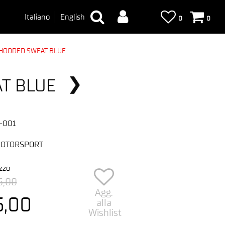
Italiano
English
0
0
 HOODED SWEAT BLUE
T BLUE
-001
OTORSPORT
zzo
5,00
Agg.
5,00
alla
Wishlist