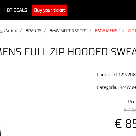
HOT DEALS
Buy your ticket
go Articoli
BRANDS
BMW MOTORSPORT
BMW MENS FULL ZIP
ENS FULL ZIP HOODED SWEA
Codice:
701219208
Categoria:
BMW M
Pre
€ 14
€ 8