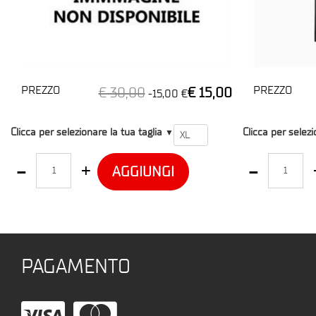
PREZZO
PREZZO
€ 30,00
€ 15,00
-15,00 €
T1
T2
Clicca per selezionare la tua taglia
Clicca per selezi
▼
Quantità
Quantità
AGGIUNGI
PAGAMENTO