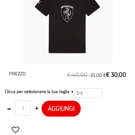
PREZZO
€ 40,00
€ 30,00
-10,00 €
T2
Clicca per selezionare la tua taglia
▼
Quantità
AGGIUNGI