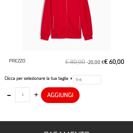
PREZZO
€ 80,00
€ 60,00
-20,00 €
T2
Clicca per selezionare la tua taglia
▼
Quantità
AGGIUNGI