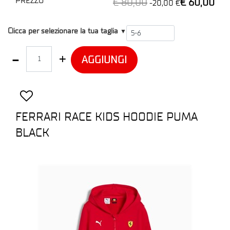
PREZZO
€ 80,00
€ 60,00
-20,00 €
T2
Clicca per selezionare la tua taglia
▼
Quantità
AGGIUNGI
FERRARI RACE KIDS HOODIE PUMA
BLACK