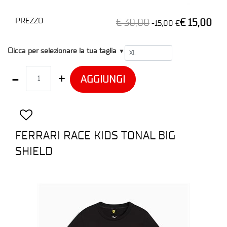
PREZZO
€ 30,00
€ 15,00
-15,00 €
T1
Clicca per selezionare la tua taglia
▼
Quantità
AGGIUNGI
FERRARI RACE KIDS TONAL BIG
SHIELD