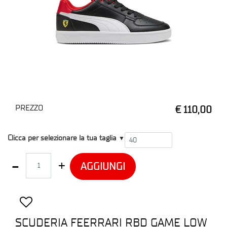
PREZZO
€ 110,00
T4
Clicca per selezionare la tua taglia
▼
Quantità
AGGIUNGI
SCUDERIA FEERRARI RBD GAME LOW