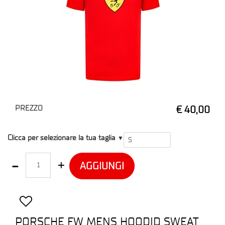
PREZZO
€ 40,00
T1
Clicca per selezionare la tua taglia
▼
Quantità
AGGIUNGI
PORSCHE FW MENS HOODID SWEAT