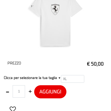
PREZZO
€ 50,00
T1
Clicca per selezionare la tua taglia
▼
Quantità
AGGIUNGI