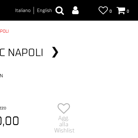
Italiano
English
0
0
POLI
C NAPOLI
CN
zzo
0,00
Agg.
alla
Wishlist