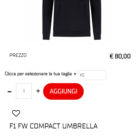
PREZZO
€ 80,00
T1
Clicca per selezionare la tua taglia
▼
Quantità
AGGIUNGI
F1 FW COMPACT UMBRELLA