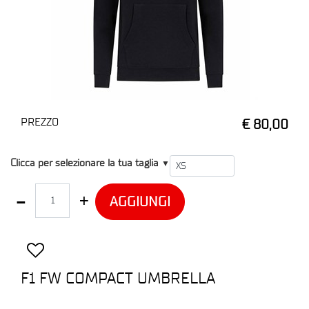
PREZZO
€ 80,00
T1
Clicca per selezionare la tua taglia
▼
Quantità
AGGIUNGI
F1 FW COMPACT UMBRELLA